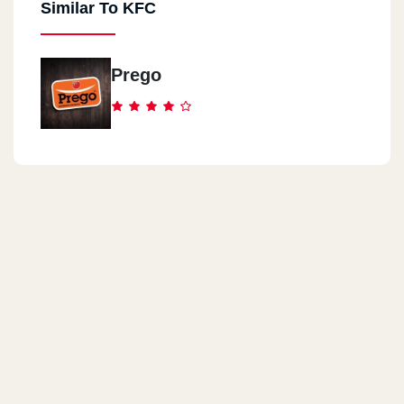
Similar To KFC
Kfc - El Giza
37 El Giza St.
Prego
Kfc - El Dokki
52 Mohy El Din Abul Ezz St.
Kfc - Al Zamalek
49a Abul Feda St.
Kfc - Downtown
5 El Mobtadayan Street
Kfc - 3rd Compound
Future Mall, Al Tagamo3 Al Talet