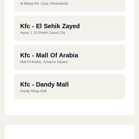
Al Wahat Rd. (opp. Dreamland)
Kfc - El Sehik Zayed
Hyper 1, El Sheikh Zayed City
Kfc - Mall Of Arabia
Mall Of Arabia, Juhayna Square
Kfc - Dandy Mall
Dandy Mega Mall
Kfc - 5th Settlement
Silver Star Mall, Ekhnatoun St., 1st District