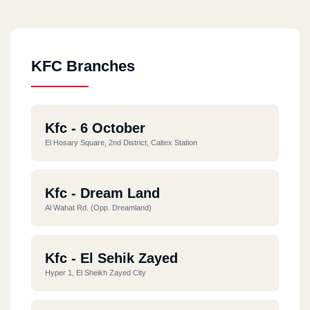
KFC Branches
Kfc - 6 October
El Hosary Square, 2nd District, Caltex Station
Kfc - Dream Land
Al Wahat Rd. (opp. Dreamland)
Kfc - El Sehik Zayed
Hyper 1, El Sheikh Zayed City