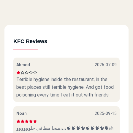
Kfc - New Maadi
9/2 El Nasr St., New Maadi
KFC Reviews
Kfc - El Mokattam
El Shehab Towers, 547 Road 9
Ahmed
2026-07-09
Kfc - El Rawda
Terrible hygiene inside the restaurant, in the
37 El Roda St., Off Abdel Rahman El Barqouqy St.
best places still terrible hygiene. And got food
poisoning every time I eat it out with friends
Kfc - El Manial
9 El Saraya St., Intersection Of Manial St.
Noah
2025-09-15
ميجا مطافي حلوووووو،،،،🧠🧠🧠🧠🧠🧠🧠🧠🫀🫁
Kfc - El Mohandeseen