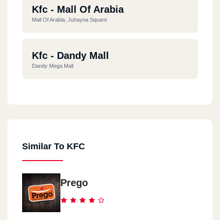
Kfc - Mall Of Arabia
Mall Of Arabia, Juhayna Square
Kfc - Dandy Mall
Dandy Mega Mall
Kfc - 5th Settlement
Silver Star Mall, Ekhnatoun St., 1st District
Similar To KFC
Kfc - El Giza
37 El Giza St.
Prego
Kfc - El Dokki
52 Mohy El Din Abul Ezz St.