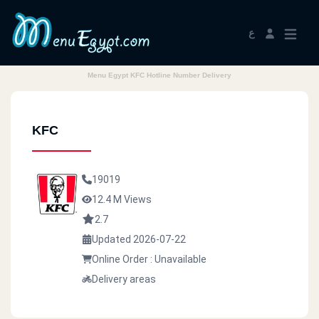
ع
Menu Egypt KFC Hotline Number Delivery
KFC
19019
12.4 M Views
2.7
Updated 2026-07-22
Online Order : Unavailable
Delivery areas