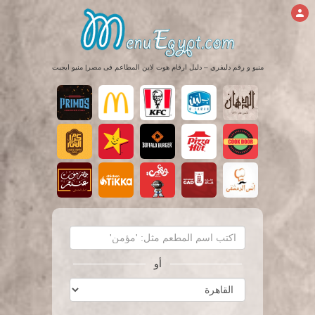
منيو و رقم دليفري – دليل ارقام هوت لاين المطاعم فى مصر| منيو ايجبت
أو