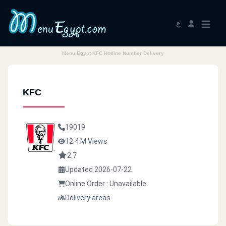
ع
Menu Egypt KFC Hotline Number Delivery
KFC
19019
12.4 M Views
2.7
Updated 2026-07-22
Online Order : Unavailable
Delivery areas