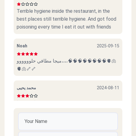
Terrible hygiene inside the restaurant, in the
best places still terrible hygiene. And got food
poisoning every time I eat it out with friends
Noah
2025-09-15
ميجا مطافي حلوووووو،،،،🧠🧠🧠🧠🧠🧠🧠🧠🫀🫁
🫀🫁🦴🦴
2024-08-11
محمد يحيى
ليس سيئا
2023-08-30
حسام