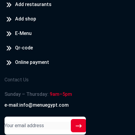
Add restaurants
Add shop
E-Menu
Qr-code
Online payment
Contact Us
Sunday – Thursday:
9am–5pm
e-mail:info@menuegypt.com