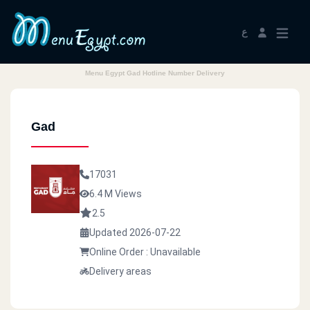
ع
Menu Egypt Gad Hotline Number Delivery
Gad
17031
6.4 M Views
2.5
Updated 2026-07-22
Online Order : Unavailable
Delivery areas