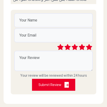
السوء نفسة
محمد ابراهيم محمد
2022-11-07
خدمة زي الزفت مش معقول علشان تطلب تعقد
علي الانتظار 25 دقيقة مش لدرجة ده لاني شايف
الفرع ادمي فاضي بس هو ده عيب الإدارة المصرية
فعلا حاجة تقرف 01093532250 ده رقمي
جمال عبادي
2022-04-07
Your review will be reviewed within 24 hours
طلبنا اكل وماجاش وصارو ما يردو على التلفون
Submit Review
Selim Achkar
2021-02-28
اسوا كول سنتر وخدمة توصيل في مصر