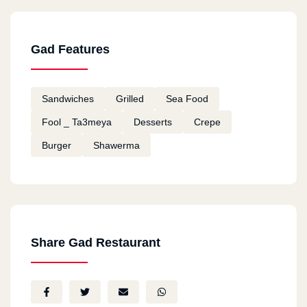
Mostafa Kandil
2021-02-28
Gad Features
خدمة توصيل سيئة للغاية
Sandwiches
Grilled
Sea Food
احمد عرفاني
2021-01-12
Fool _ Ta3meya
Desserts
Crepe
Burger
Shawerma
كل شئ ممتاز
Ali
2020-08-06
جيد
Share Gad Restaurant
NEFSI TRODO AWI
2020-08-04
NEFSI TRODO AWI