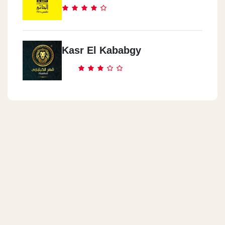
Tikka Chicken - Alex - Semoha
14th Of May Rd., Floor 1 Semouha, Alexandria
Kasr El Kababgy
Tikka Chicken - Alex - Loran
426 El Guish Rd. Loran, Alexandria
Tikka Chicken - North Coast
Km 57.5, Alex. Matrouh Desert Rd., North Coast
Tikka Chicken - Marina 4
Commercial Market, Marina 4, Marina, North Coast
Tikka Chicken - Marina 2