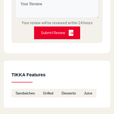
السلام عليكم. كما يصلكم دائما شكاوي من العملاء.....
كان لزاما علي ان اتقدم بالشكر عند الاستحسان.
وذلك عند التعامل مع مطعمكم فرع (الحي المتميز-
Your review will be reviewed within 24 hours
مول هميس) خاصة المدير المتميز: محمد عمارة
ومدير الدليفري: حمدي حسان واللذين اعادا الثقة لي
Submit Review
كأحد عشاق تكا بالكويت وكانا علي تفوق في تقديم
المنتج كما رايته بالخارج بل افضل ، وهذا حقيقة..
فشكرا لهما ولكم. مستشار احمد حامد
01222155153
TIKKA Features
Sandwiches
Grilled
Desserts
Juice