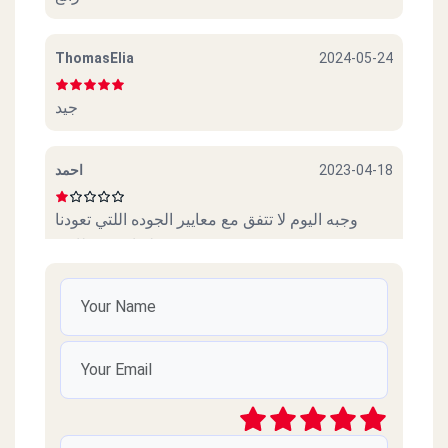
ThomasElia
2024-05-24
جيد
احمد
2023-04-18
وجبه اليوم لا تتفق مع معايير الجوده اللتي تعودنا
عليها من مطاعمtikka
mona hamada
2020-11-15
صعوبة الاتصال ..
مستشار/ احمد حامد
2020-09-04