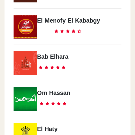
Tikka Chicken - El Hegaz
44 El Hegaz St. Next To Mobil
El Menofy El Kababgy
Tikka Chicken - Abd El Hamed
Badwy
41 Abdel Hamid Badawy St.
Bab Elhara
Tikka Chicken - El Mansoura
40 El Gomhoureya St. El Mansoura, El Dakahleya
Om Hassan
Tikka Chicken - Damietta
Corniche El Nil St. Damietta, Damietta
Tikka Chicken - Alexandria
El Haty
El Guish Rd. Bahary, Alexandria