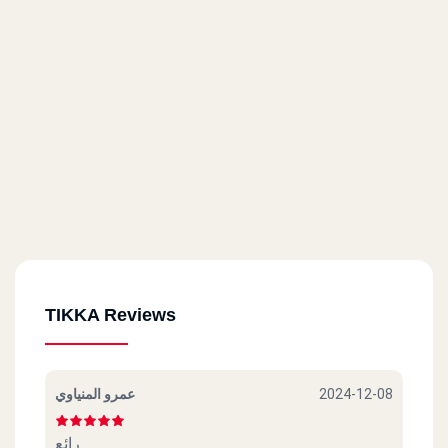
Champs Elysees St., Marina 2, Marina, North Coast
TIKKA Reviews
عمرو المنياوي
2024-12-08
رائع