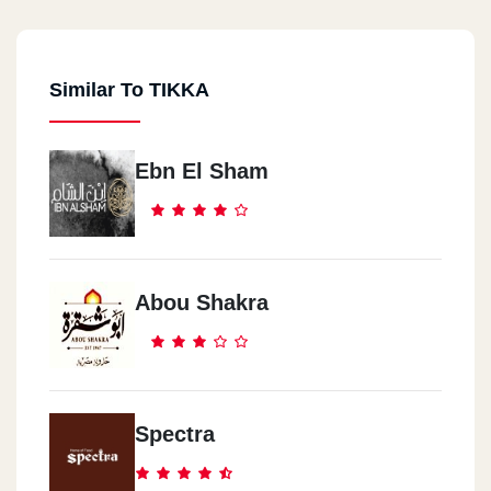
202 El Haram St.
Similar To TIKKA
Tikka Chicken - El Rehab City
Al Rehab City, Food Court
Ebn El Sham
Tikka Chicken - Nasr City
30 Mostafa El Nahas St.
Tikka Chicken - Abas El Akaad
Abou Shakra
9 Abbas El Akkad St.
Tikka Chicken - Masr El Gdida
13 El Khalifa El Ma`moun St., Manshiet El Bakry
Spectra