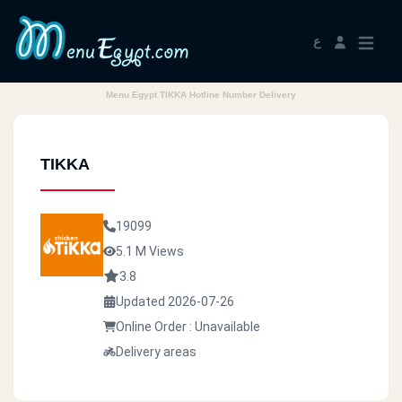
ع
Menu Egypt TIKKA Hotline Number Delivery
TIKKA
19099
5.1 M Views
3.8
Updated 2026-07-26
Online Order : Unavailable
Delivery areas