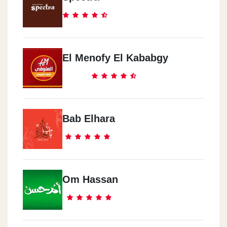
El Menofy El Kababgy
Bab Elhara
Om Hassan