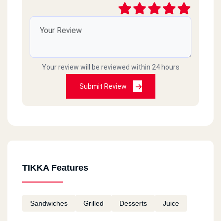
مستشار/ احمد حامد
2020-09-04
السلام عليكم. كما يصلكم دائما شكاوي من العملاء.....
كان لزاما علي ان اتقدم بالشكر عند الاستحسان.
وذلك عند التعامل مع مطعمكم فرع (الحي المتميز-
Your review will be reviewed within 24 hours
مول هميس) خاصة المدير المتميز: محمد عمارة
ومدير الدليفري: حمدي حسان واللذين اعادا الثقة لي
Submit Review
كأحد عشاق تكا بالكويت وكانا علي تفوق في تقديم
المنتج كما رايته بالخارج بل افضل ، وهذا حقيقة..
فشكرا لهما ولكم. مستشار احمد حامد
01222155153
TIKKA Features
Sandwiches
Grilled
Desserts
Juice