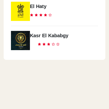
El Haty
Kasr El Kababgy