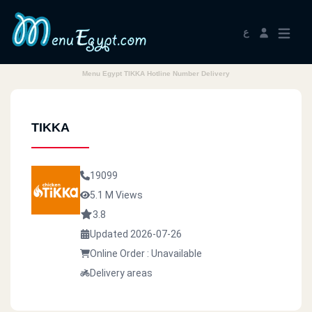
ع
Menu Egypt TIKKA Hotline Number Delivery
TIKKA
19099
5.1 M Views
3.8
Updated 2026-07-26
Online Order : Unavailable
Delivery areas