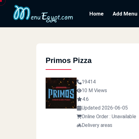
Home
Add Menu
Primos Pizza
19414
10 M Views
4.6
Updated 2026-06-05
Online Order : Unavailable
Delivery areas