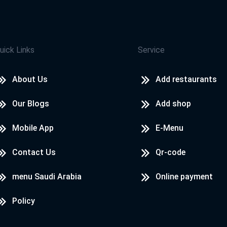
‪Mohammed Hassan‬‏
احلى بيتزا فى مصر
uick Links
Service
ايمان رستم
About Us
Add restaurants
حلي بيتزا سي فود جربتها شيف عالمي
Our Blogs
Add shop
Mobile App
E-Menu
Contact Us
Qr-code
Gasser
menu Saudi Arabia
Online payment
احلي بيتزا انا كلتها في مصر
Policy
Salma