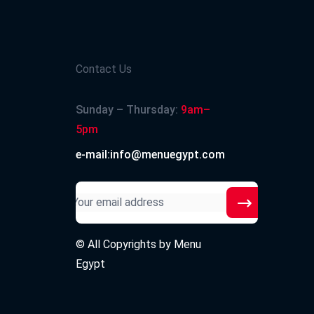
2023-09-01
Contact Us
2023-08-19
Sunday – Thursday:
9am–
5pm
احلي بيتزا في مصر حاليا سي رانش تحفه ا
🤍 والله بناكل منه ف الشهر فوق ال٦ مرات🤣🤍
e-mail:info@menuegypt.com
2023-07-16
© All Copyrights by
Menu
Egypt
2023-05-31