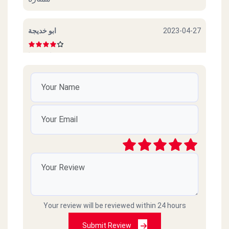
ابو خديجة
2023-04-27
ممتازة جدا
Ibrahim
2023-04-26
الصراحه من فتره مكنتش احسن حاجه بس دلوقتي
كويسه تاخد 9 من 10
رؤوف
2023-04-08
والله خايف اروح بعد تعليقات العملاء
Your review will be reviewed within 24 hours
أسما
2023-03-02
Submit Review