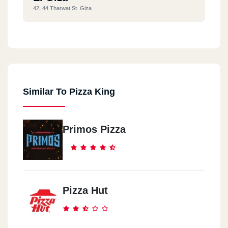
42, 44 Tharwat St. Giza
North Coast
Km 82.5 , Alex. Matrouh Desert Rd., North Coast
Similar To Pizza King
El Abbassia
111 El Abbassia St.
Primos Pizza
Hurghada
Sheraton Rd. Abou El Abbas Division - Sekala, Hurghada
Banha
Pizza Hut
Farid Nada St. - Banha, Kaliobeya