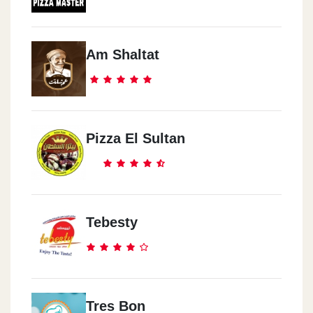
Helwan
32 Borhan St. Intersection Of Haidar St. - Helwan
Am Shaltat
Semouha
13 Commercial Market
Pizza El Sultan
Shoubra
209 Shoubra St., Next To Saint Teresa Station)
Tebesty
Faisal
12 Faisal St.
Masaken Sheraton
Tres Bon
Sun City Mall, Autostrad Road