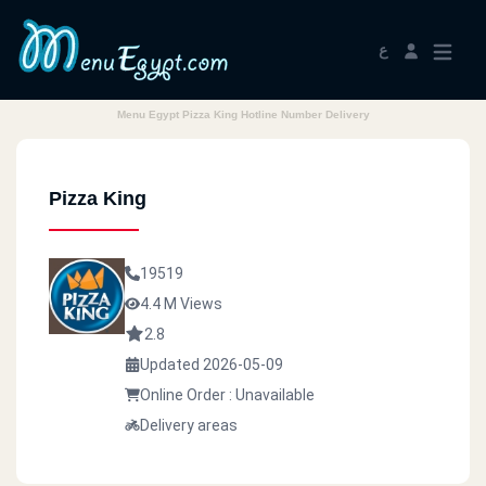
ع
Menu Egypt Pizza King Hotline Number Delivery
Pizza King
19519
4.4 M Views
2.8
Updated 2026-05-09
Online Order : Unavailable
Delivery areas