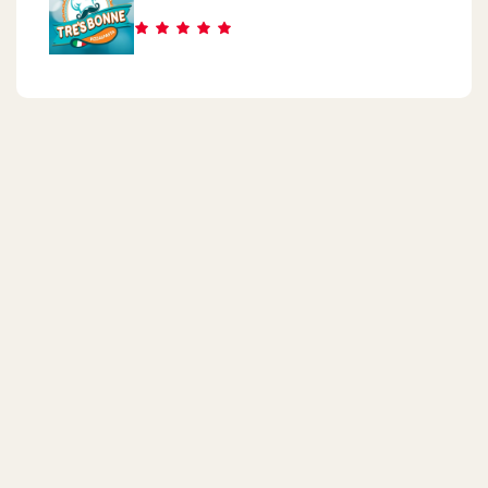
Mall OfArabya
Gate 23
Al Shrouk
Value Mall - Next To Dar Misr And Gannat Misr, In Front Of El
Shorouk Central