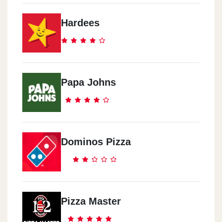
Nasr Street
8/2 El Nasr St
Hardees
El Mohandeseen
16 Demascus Street, Off Riad Street
Papa Johns
Al Haram
162 El Haram Street
Dominos Pizza
Masr El Gdida
51 Abdel Hamid Badawy St. (opp. El Shams Sporting Club)
Maadi
Pizza Master
121 Misr Helwan Agricultural Rd., Hadayek El Maad