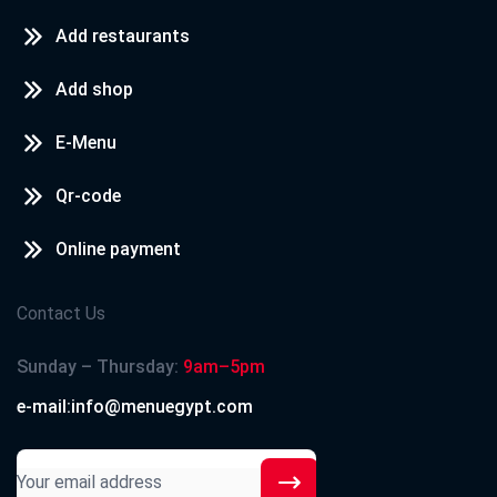
Add restaurants
Add shop
E-Menu
Qr-code
Online payment
Contact Us
Sunday – Thursday:
9am–5pm
e-mail:info@menuegypt.com