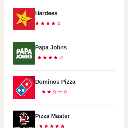
Nasr Street
8/2 El Nasr St
Hardees
El Mohandeseen
16 Demascus Street, Off Riad Street
Papa Johns
Al Haram
162 El Haram Street
Dominos Pizza
Masr El Gdida
51 Abdel Hamid Badawy St. (opp. El Shams Sporting Club)
Maadi
Pizza Master
121 Misr Helwan Agricultural Rd., Hadayek El Maad