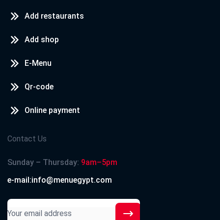
Add restaurants
Add shop
E-Menu
Qr-code
Online payment
Contact Us
Sunday – Thursday:
9am–5pm
e-mail:info@menuegypt.com