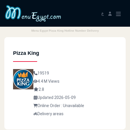
ع
Menu Egypt Pizza King Hotline Number Delivery
Pizza King
19519
4.4 M Views
2.8
Updated 2026-05-09
Online Order : Unavailable
Delivery areas