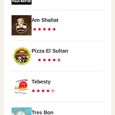
Helwan
32 Borhan St. Intersection Of Haidar St. - Helwan
Am Shaltat
Semouha
13 Commercial Market
Pizza El Sultan
Shoubra
209 Shoubra St., Next To Saint Teresa Station)
Tebesty
Faisal
12 Faisal St.
Masaken Sheraton
Tres Bon
Sun City Mall, Autostrad Road