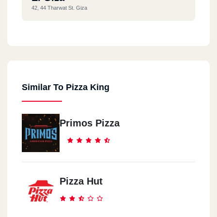
42, 44 Tharwat St. Giza
North Coast
Km 82.5 , Alex. Matrouh Desert Rd., North Coast
Similar To Pizza King
El Abbassia
111 El Abbassia St.
Primos Pizza
Hurghada
Sheraton Rd. Abou El Abbas Division - Sekala, Hurghada
Banha
Pizza Hut
Farid Nada St. - Banha, Kaliobeya