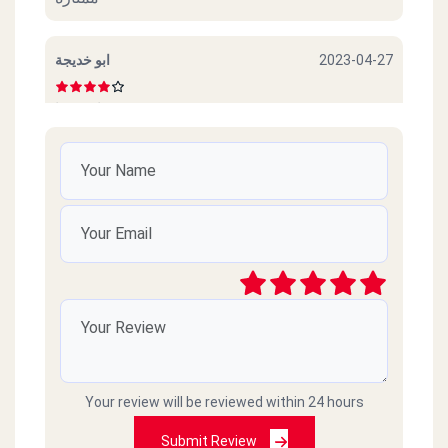
ابو خديجة
2023-04-27
ممتازة جدا
Ibrahim
2023-04-26
الصراحه من فتره مكنتش احسن حاجه بس دلوقتي
كويسه تاخد 9 من 10
رؤوف
2023-04-08
والله خايف اروح بعد تعليقات العملاء
Your review will be reviewed within 24 hours
أسما
2023-03-02
Submit Review