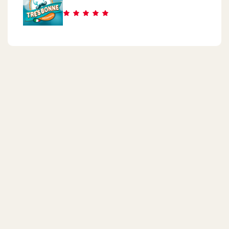
Mall OfArabya
Gate 23
Al Shrouk
Value Mall - Next To Dar Misr And Gannat Misr, In Front Of El
Shorouk Central