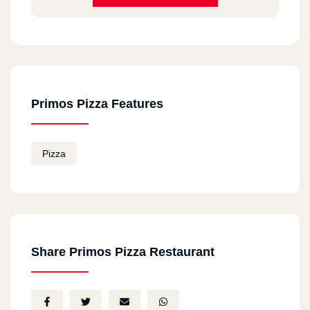
Mohamed
2025-01-07
فرع المعادى عالمى
Primos Pizza Features
Ahmed Sayed
2024-05-05
delicious
Pizza
‪Mohammed Hassan‬‏
2023-09-01
احلى بيتزا فى مصر
Share Primos Pizza Restaurant
ايمان رستم
2023-08-19
احلي بيتزا في مصر حاليا سي رانش تحفه احلي بيتزا