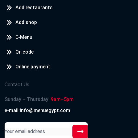
Add restaurants
Add shop
E-Menu
Qr-code
Online payment
Contact Us
Sunday – Thursday:
9am–5pm
e-mail:info@menuegypt.com