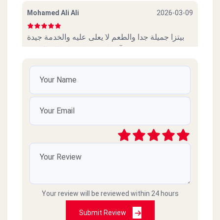
Mohamed Ali Ali
2026-03-09
بيتزا جميلة جدا والطعم لا يعلى عليه والخدمة جيدة
جدآ وبالتوفيق ان شاء الله للجميع.
kero Magdy
2025-08-20
بيتزا جامده جدا الصراحه
وائل
2025-07-23
افضل بيتزا فالقاهرة حاليا ومستقبلا
NAHED Farrag
2025-02-19
Your review will be reviewed within 24 hours
Submit Review
excellent