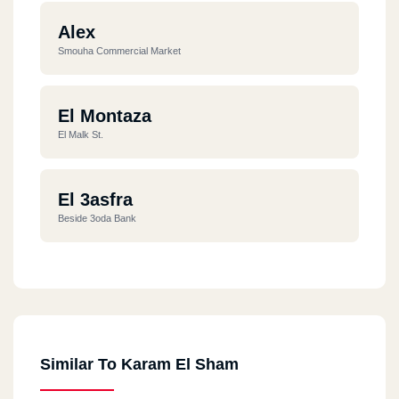
Alex
Smouha Commercial Market
El Montaza
El Malk St.
El 3asfra
Beside 3oda Bank
El Betash
El Betash St.
Similar To Karam El Sham
El Mansoura
36 El Gomhorya St.