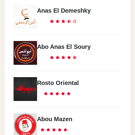
Anas El Demeshky
Dawn Tawn
Tal3at Harb St.
October
Abo Anas El Soury
El Amrecia Mall
Feasl
Feasl St.
Rosto Oriental
El Mohandseen
El Batl Ahmed 3bd El 3azeez St.
Abou Mazen
Alf Maskn