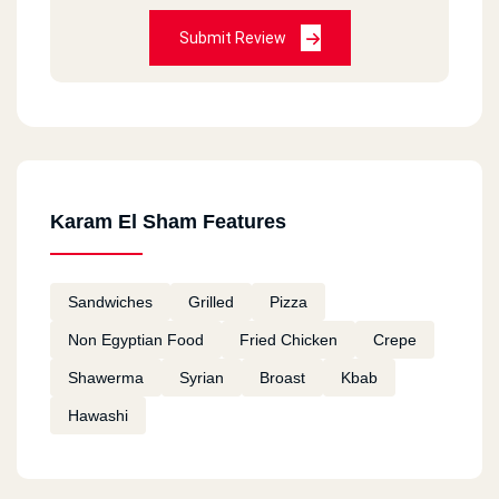
Submit Review
مقاطعه عشان بلطجيه
ايمن
2022-07-27
تجربة سيئة جدا بسبب الدليفري طريقتة في الكلام
وحشة جدا
Karam El Sham Features
ايمن
2022-07-27
Sandwiches
Grilled
Pizza
الدليفري طريقتة في الكلام وحشة جدا
Non Egyptian Food
Fried Chicken
Crepe
Shawerma
Syrian
Broast
Kbab
Kareem wael
2022-06-14
Hawashi
رائع ولكن آخر مرة جبت منه كان بارد وطعمه مش
كويس