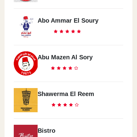
Alf Maskn Square
Abo Ammar El Soury
Shobra
Front Of Metro Road El Farag
Zahraa El Ma3ady
Abu Mazen Al Sory
El 50 St.
Holwan
Mohamed Sayed Ahmed
Shawerma El Reem
10th Mn Ramadan
Al Ordania Square
Bistro