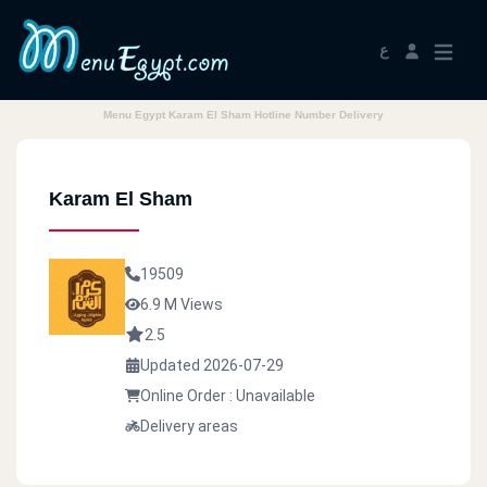
ع
Menu Egypt Karam El Sham Hotline Number Delivery
Karam El Sham
19509
6.9 M Views
2.5
Updated 2026-07-29
Online Order : Unavailable
Delivery areas