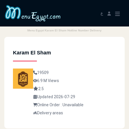
ع
Menu Egypt Karam El Sham Hotline Number Delivery
Karam El Sham
19509
6.9 M Views
2.5
Updated 2026-07-29
Online Order : Unavailable
Delivery areas