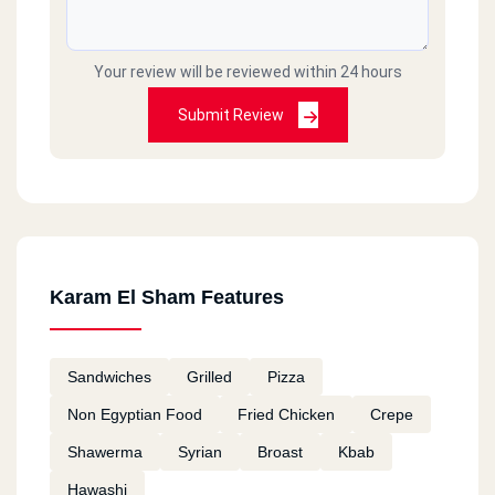
اسماء
2023-04-07
Your review will be reviewed within 24 hours
Submit Review
مقاطعه عشان بلطجيه
ايمن
2022-07-27
تجربة سيئة جدا بسبب الدليفري طريقتة في الكلام
وحشة جدا
Karam El Sham Features
ايمن
2022-07-27
Sandwiches
Grilled
Pizza
الدليفري طريقتة في الكلام وحشة جدا
Non Egyptian Food
Fried Chicken
Crepe
Shawerma
Syrian
Broast
Kbab
Kareem wael
2022-06-14
Hawashi