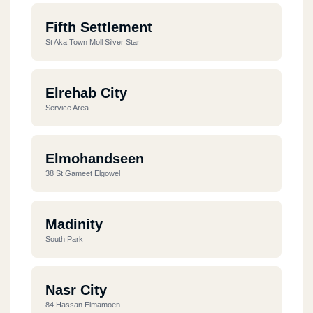
Fifth Settlement
St Aka Town Moll Silver Star
Elrehab City
Service Area
Elmohandseen
38 St Gameet Elgowel
Madinity
South Park
Nasr City
84 Hassan Elmamoen