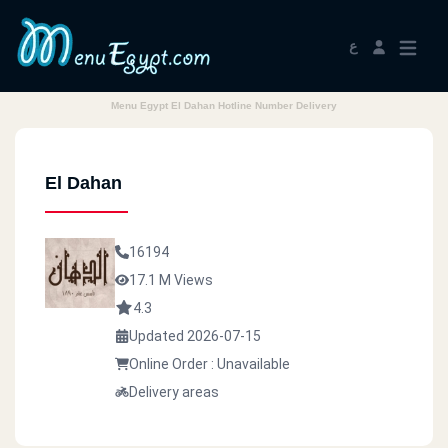
ع
Menu Egypt El Dahan Hotline Number Delivery
El Dahan
16194
17.1 M Views
4.3
Updated 2026-07-15
Online Order : Unavailable
Delivery areas