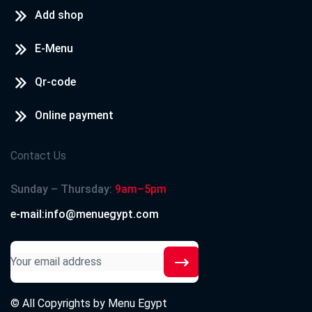
Add shop
nono
2021-01-15
E-Menu
اكله رائع
Qr-code
Beshoy boshra
2020-12-05
Online payment
احلى اكل
Contact Us
عمرو
2020-11-18
Sunday – Thursday:
9am–5pm
اكه دايما رائع - اروع مشويات
e-mail:info@menuegypt.com
Bristol-Myers Squibb Company
2020-11-09
شكرا
© All Copyrights by
Menu Egypt