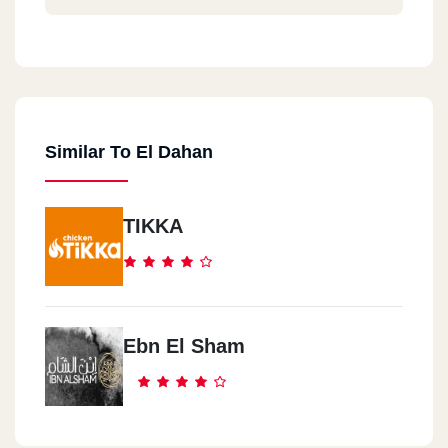
Heliopolis
70 Elmarghany
Similar To El Dahan
Maadi
38 El Nadi Street - IN Front Of The Satellite Station
TIKKA
Fifth Settlement
Oscar Plaza Mall
Sheikh Zayed City
Ebn El Sham
West Mark - In Front Of Project 205 - Next To Oscar