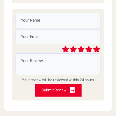
جمدددد جداااا احسن مطعم بمصر
Michael
2023-06-24
Awesome food they have, I would’ve giving
them 10 stars, but unfortunately they only have
5 Stars
Shereen Al Baroun
2023-02-07
Simply amazing… so tasty … super like for both
Your review will be reviewed within 24 hours
the quality and the quantity highly
recommended…
Submit Review
د. ادوارد جريس
2023-01-16