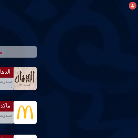
م
الدها
سندوتشا
, ,
ماكدو
سندوتشا