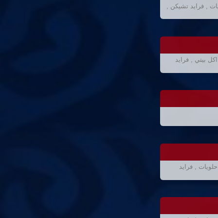
ات , فرايد تشيكن ,
ل بيتي , فرايد
لويات , فرايد