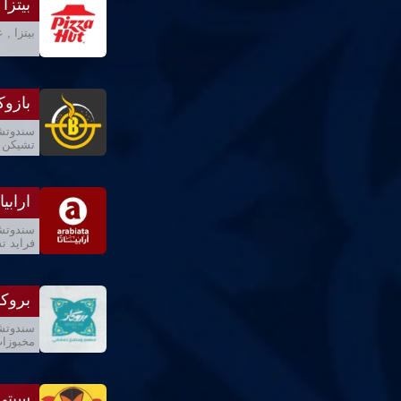
بيتزا
بيتزا , 
بازوك
سندوتشا
تشيكن ,
ارابيات
سندوتشا
فرايد ت
بروكا
سندوتشا
مخبوزات
سيتي