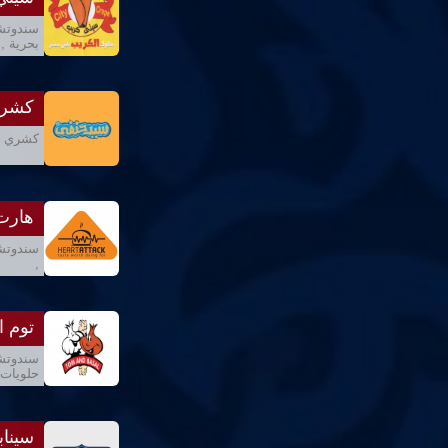
سندوتشا
بحرية ,
كشرى
كشري , 
هارت 
سندوتشا
,
توم ا
سندوتشا
حلويات 
سيناب