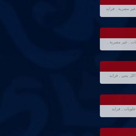
ير مصرية , فرايد
ات , غير مصرية ,
ل بيتي , فرايد
لويات , فرايد