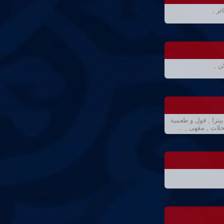
ئر ,
ن ,
تزا , فول و طعمية
حلات , مقهى , …