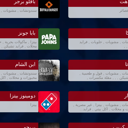
 هت
بافلو برجر
عصائر
سندوتشات , مشويات , ف
ا
بابا جونز
ت , مشويات , حلويات , فرايد
بيتزا , مأكولات بحرية , 
 ,
محلات , فرايد تشيكن , ,
ا
ابن الشام
ت , مشويات , فول و طعمية ,
سندوتشات , مشويات , بي
شيكن , , , مقلة مكسرات ,
مخبوزات و محلات , اكل 
ر
دومينوز بيتزا
ت , مشويات , بيتزا , غير مصرية ,
بيتزا
 و محلات , اكل بيتي , فرايد…
 كريب
بريجو