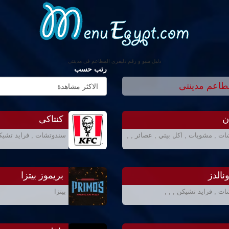
دليل منيو و رقم دليفرى المطاعم فى مدينتى
رتب حسب
طاعم مدينتى
ن
كنتاكى
ت , مشويات , اكل بيتي , عصائر , ,
سندوتشات , فرايد تشيك
نالدز
بريموز بيتزا
ت , فرايد تشيكن , , ,
بيتزا