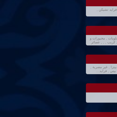
رايد تشيكن ,
حلويات , مخبوزات و
 كريب , , , عصائر
تزا , غير مصرية ,
بيتي , فرايد…