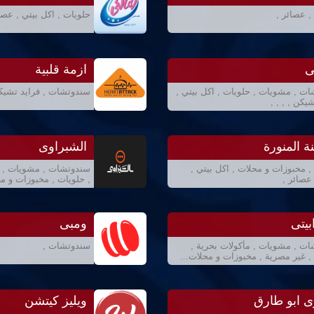
, عصائر ,
حلويات , اكل بيتي , عصا
ى
ازمة قلبية
ت , مشويات , حلويات , اكل بيتي ,
سندوتشات , فرايد تشيك
يكن , , , ,
نة المنورة
الشبراوى
, مخبوزات و محلات , اكل بيتي ,
سندوتشات , مشويات , بي
عصائر ,
, حلويات , مخبوزات و م
بيتى
ومبى
ت , مشويات , مأكولات بحرية ,
سندوتشات ,
, غير مصرية , مخبوزات و محلات…
 ابو طارق
ويليز كيتشن