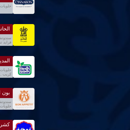
حلويات 
الحات
سندوتشا
فرايد تش
المدي
حلويات 
كريب , 
بون ا
سندوتشا
حلويات 
كشرى