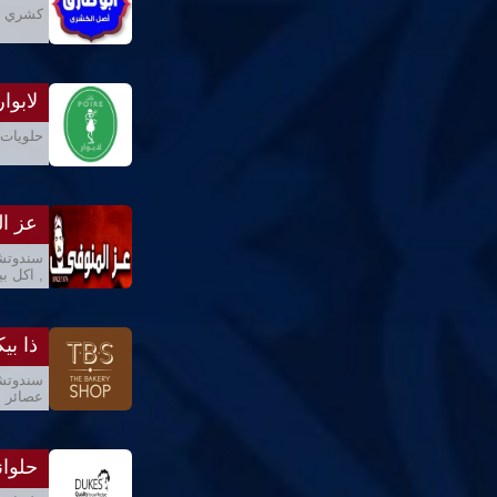
كشري , 
لابوار
حلويات 
عز ال
سندوتشا
, اكل بي
ذا ب
سندوتشا
عصائر , 
حلوا