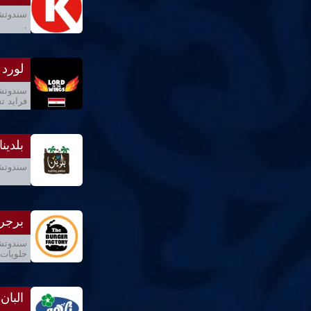
سندوتشا
,
لورد 
سندوتشا
فرايد ت
بلدينا
سندوتشا
برجر 
سندوتشا
حلويات 
البان