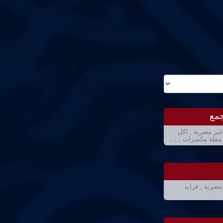
جمع
ير مصرية , اكل
 مقلة مكسرات , , ,
مصرية , فرايد