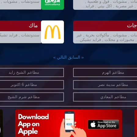
ت , مشويات , فول و طعمية ,
سندوتشات , مشويات , ح
, غير مصرية , اكل بيتي , فرايد…
 جات
ماك
ت , مشويات , مأكولات بحرية , غير
سندوتشات , فرايد تشيكن
 مخبوزات و محلات , فرايد تشيكن…
« السابق
التالي »
مطاعم الهرم
مطاعم الشيخ زايد
مطاعم مدينة نصر
مطاعم 6 اكتوبر
مطاعم المعادي
مطاعم شرم الشيخ