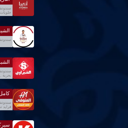
سندوتشا
حلويات 
الشي
سندوتشا
الشبر
سندوتشا
بحرية ,
كامل 
سندوتشا
فرايد تش
سيرك