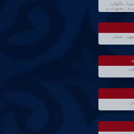
تزا , مأكولات
صرية , مخبوزات و…
هى , عصائر , ,
ت
ات ,
ن ,