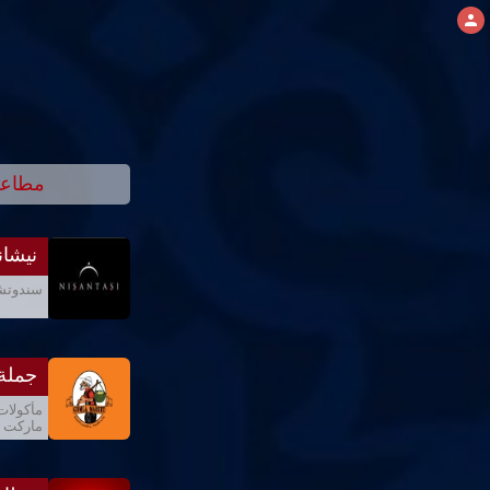
مطاعم
نيشان
سندوتشا
جملة
مأكولات
ماركت ,