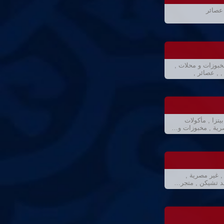
عصائر
خبوزات و محلات ,
 , عصائر ,
تزا , مأكولات
صرية , مخبوزات و…
, غير مصرية ,
يد تشيكن , متجر…