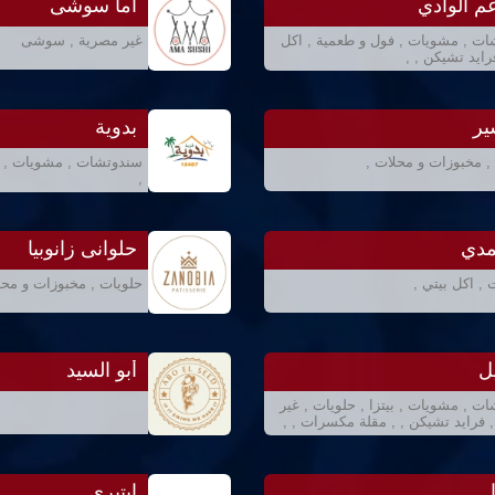
م الوادي
اما سوشى
ت , مشويات , فول و طعمية , اكل
غير مصرية , سوشى
رايد تشيكن , ,
ير
بدوية
, مخبوزات و محلات ,
سندوتشات , مشويات , حل
,
مدي
حلوانى زانوبيا
, اكل بيتي ,
حلويات , مخبوزات و محل
ل
أبو السيد
ت , مشويات , بيتزا , حلويات , غير
 فرايد تشيكن , , مقلة مكسرات , ,
ايتيري