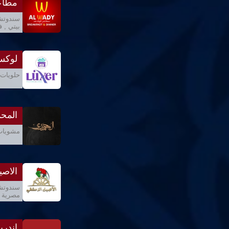
مطاع
سندوتشا
بيتي , ف
لوكس
حلويات 
المح
مشويات 
الاصي
سندوتشا
مصرية ,
اندريا