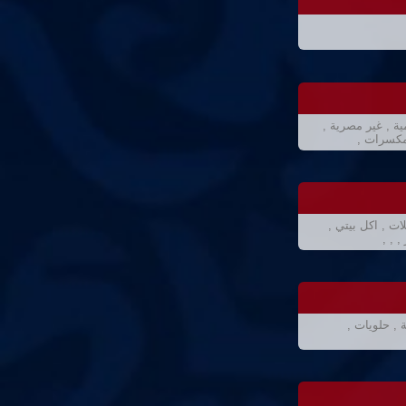
 , غير مصرية ,
 مكسرات ,
ت , اكل بيتي ,
 , ,
 , حلويات ,