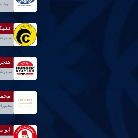
حلويات 
تشيكا
سندوتشا
هنجر
سندوتشا
محمص
مخبوزات
ابو م