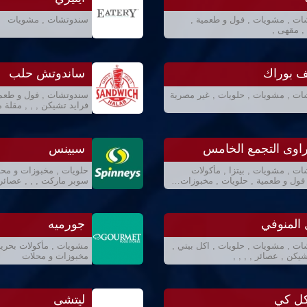
ت , مشويات , فول و طعمية ,
سندوتشات , مشويات
, مقهى ,
ف بوراك
ساندوتش حلب
ت , مشويات , حلويات , غير مصرية
سندوتشات , فول و طعمية
فرايد تشيكن , , , مقلة
اوى التجمع الخامس
سبينس
ت , مشويات , بيتزا , مأكولات
حلويات , مخبوزات و محلا
 فول و طعمية , حلويات , مخبوزات…
سوبر ماركت , , , عصائر ,
المنوفي
جورميه
ت , مشويات , حلويات , اكل بيتي ,
مشويات , مأكولات بحرية
يكن , عصائر , , , ,
مخبوزات و محلات
ل كي
ليتشى