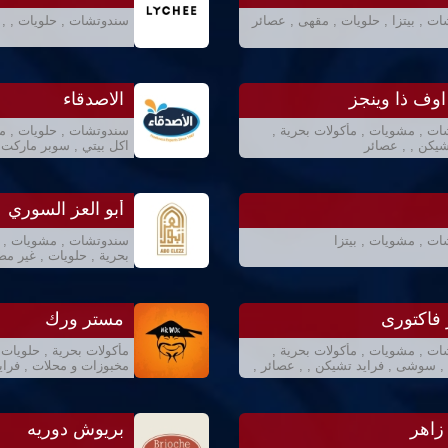
ت , بيتزا , حلويات , مقهى , عصائر
سندوتشات , حلويات , , 
اوف ذا وينجز
الاصدقاء
ت , مشويات , مأكولات بحرية ,
سندوتشات , حلويات , م
شيكن , , عصائر
اكل بيتي , سوبر ماركت ,
أبو العز السوري
ت , مشويات , بيتزا
سندوتشات , مشويات , بي
بحرية , حلويات , غير م
فاكتورى
مستر ورك
ت , مشويات , مأكولات بحرية ,
مأكولات بحرية , حلويات 
, سوشى , فرايد تشيكن , , عصائر ,
مخبوزات و محلات , فرا
 زاهر
بريوش دوريه