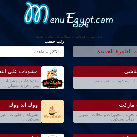
دليل منيو و رقم دليفرى المطاعم فى القاهرة-الجديدة
رتب حسب
 القاهرة-الجديدة
تاشي
مشويات علي الت
ت , مشويات , غير مصرية
سندوتشات , مشويات , غ
بيتي , فرايد تشيكن , , ,
 ماركت
ووك اند ووك
 بحرية , مخبوزات و محلات , سوبر
مشويات , حلويات , غير 
 فرايد تشيكن ,
تشيكن , ,