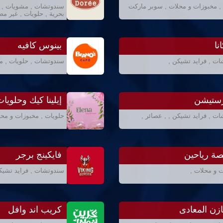
, مخبوزات و محلات , سوبر ماركت
سندوتشات , مشويات , بي
بحرية , حلويات , غير م
نا
بينوس كافيه
ت , فرايد تشيكن ,
سندوتشات , حلويات , مق
ستيشن
إيلينا كيك وحلويا
ت , فرايد تشيكن , , عصائر ,
حلويات , مخبوزات و محل
ة رياحين
فايكينج برجر
 و محلات ,
سندوتشات , فرايد تشيك
ازن المعادى
كريب اند وافل