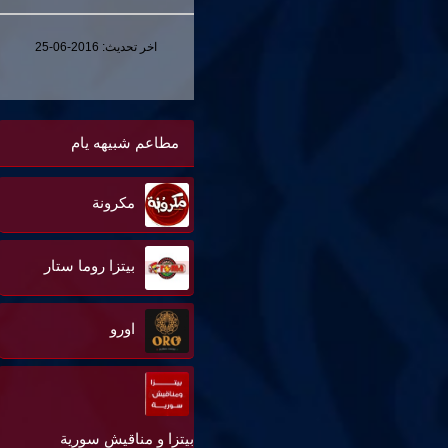
اخر تحديث:
2016-06-25
مطاعم شبيهه يام
مكرونة
بيتزا روما ستار
اورو
بيتزا و مناقيش سورية