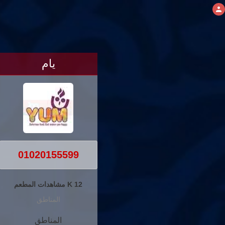
يام
01020155599
12 K مشاهدات المطعم
المناطق
المناطق