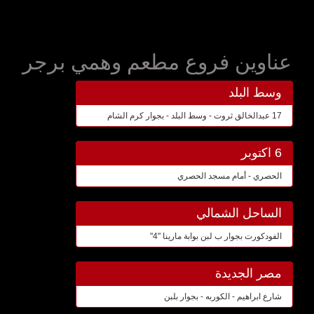
عناوين فروع مطعم وهمي برجر
وسط البلد
17 عبدالخالق ثروت - وسط البلد - بجوار كرم الشام
6 اكتوبر
الحصري - أمام مسجد الحصري
الساحل الشمالي
الفودكورت بجوار ب لبن بوابة مارينا "4"
مصر الجديدة
شارع ابراهيم - الكوربه - بجوار بلبن