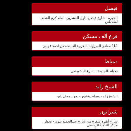
فيصل
الجيزه - شارع فيصل - اول العشرين - امام كرم الشام -
امام بلبن
فرع ألف مسكن
218 معادي السرايات الغربية الف مسكن احمد عرابى
دمياط
دمياط الجديدة - شارع البشبيشي
الشيخ زايد
الشيخ زايد - وصلة دهشور - بجوار محل بلبن
شيراتون
شارع أنقرة متفرع من شارع عبدالحميد بدوي - بجوار
مركز التنمية الرياضي