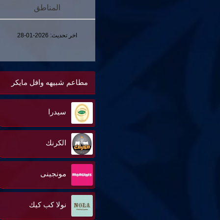
المناطق
اخر تحديث:
2026-01-28
مطاعم شبيهه وافل مايكر
سيدرا
الكرنك
مونجينى
نولا كب كيك