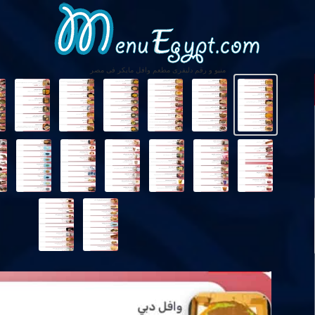
منيو و رقم دليفرى مطعم وافل مايكر فى مصر