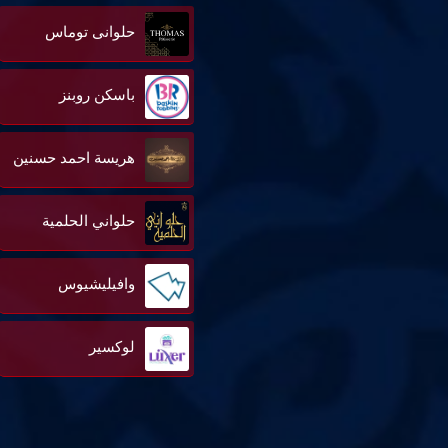
حلوانى توماس
باسكن روبنز
هريسة احمد حسنين
حلواني الحلمية
وافيليشيوس
لوكسير