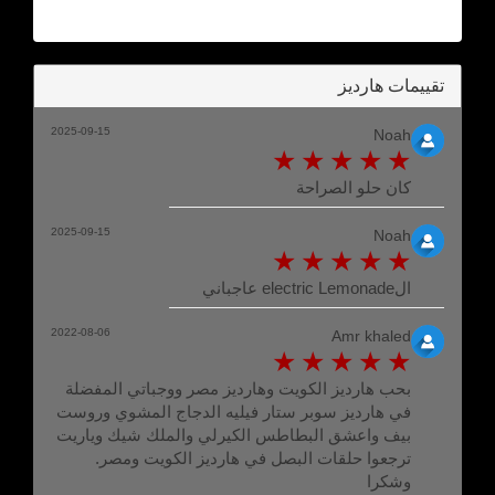
تقييمات هارديز
2025-09-15
Noah
كان حلو الصراحة
2025-09-15
Noah
الelectric Lemonade عاجباني
2022-08-06
Amr khaled
بحب هارديز الكويت وهارديز مصر ووجباتي المفضلة
في هارديز سوبر ستار فيليه الدجاج المشوي وروست
بيف واعشق البطاطس الكيرلي والملك شيك وياريت
ترجعوا حلقات البصل في هارديز الكويت ومصر.
وشكرا