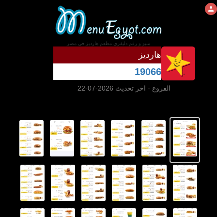
منيو و رقم دليفرى مطعم هارديز فى مصر
هارديز
19066
الفروع
- اخر تحديث 2026-07-22