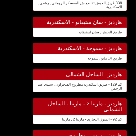
338طريق الجيش تقاطع ش المعسكر الرومانى , رشدى ,
الاسكندرية
هارديز - سان ستيفانو - الاسكندرية
طريق الجيش , سان استيفانو
هارديز - سموحة - الاسكندرية
طريق 14 مايو , سموحة
هارديز - الساحل الشمالى
كم 129 - طريق اسكندرية مطروح الصحراوى , سيدى عبد
الرحمن
هارديز - مارينا 2 - مارينا - الساحل
الشمالى
كم 92 - السوق التجارى - مارينا 2 , مارينا
هارديز - مرسى مطروح