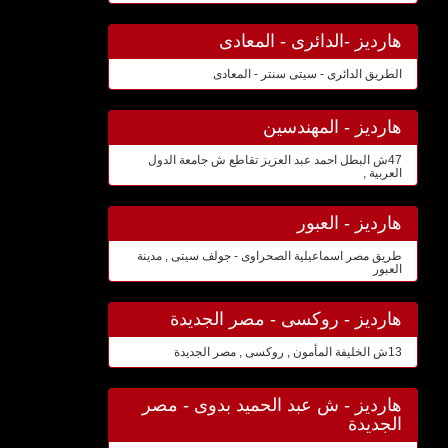
هارديز -الدائرى - المعادى
الطريق الدائرى - سيتى سنتر - المعادى
هارديز - المهندسين
47ش البطل احمد عبد العزيز تقاطع ش جامعة الدول
العربية ,
هارديز - العبور
طريق مصر اسماعيلية الصحراوى - جولف سيتى , مدينة
العبور
هارديز - روكسى - مصر الجديدة
13ش الخليفة المأمون , روكسى , مصر الجديدة
هارديز - ش عبد الحميد بدوى - مصر
الجديدة