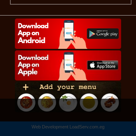
Web Development
LoadServ.com.eg