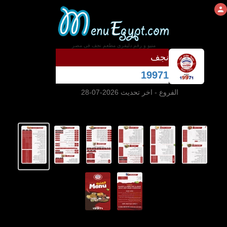
منيو و رقم دليفرى مطعم نجف فى مصر
نجف
19971
الفروع
- اخر تحديث 2026-07-28