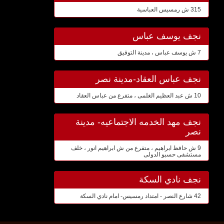
315 ش رمسيس العباسية
نجف يوسف عباس
7 ش يوسف عباس ، مدينة التوفيق
نجف عباس العقاد-مدينة نصر
10 ش عبد العظيم الغلمى ، متفرع من عباس العقاد
نجف مهد الخدمه الاجتماعيه- مدينة
نصر
9 ش حافظ ابراهيم ، متفرع من ش ابراهيم انور ، خلف
مستشفى حسبو الدولى
نجف نادي السكة
42 شارع النصر - امتداد رمسيس- امام نادي السكة