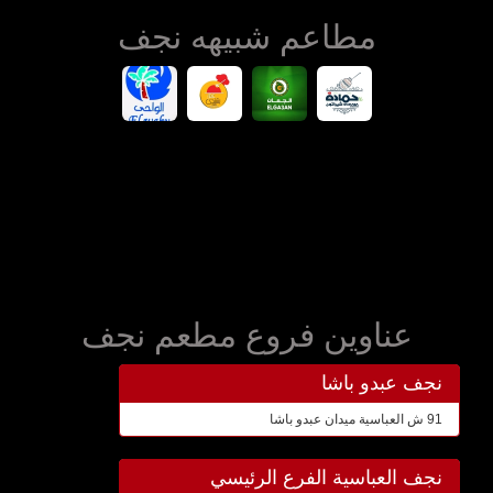
مطاعم شبيهه نجف
عناوين فروع مطعم نجف
نجف عبدو باشا
91 ش العباسية ميدان عبدو باشا
نجف العباسية الفرع الرئيسي