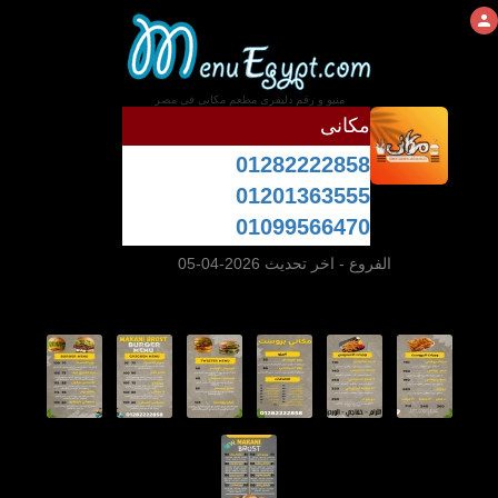
منيو و رقم دليفرى مطعم مكانى فى مصر
مكانى
01282222858
01201363555
01099566470
الفروع
- اخر تحديث 2026-04-05