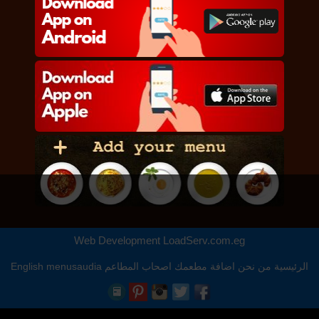
Web Development
LoadServ.com.eg
الرئيسية
من نحن
اضافة مطعمك
اصحاب المطاعم
menusaudia
English