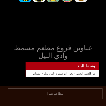
عناوين فروع مطعم مسمط
وادي النيل
وسط البلد
ش القصر العيني - بجوار ابو شقرة - أمام شارع الديوان
مطاعم شبرا