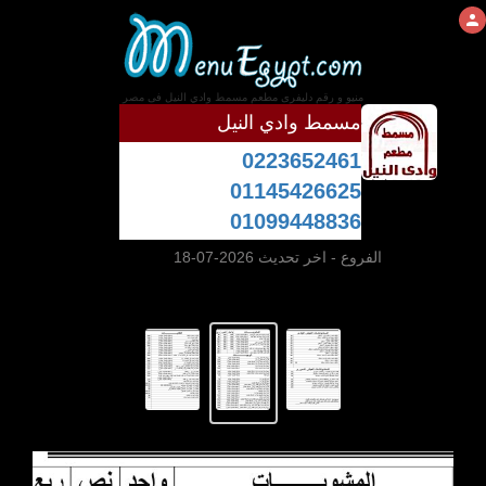
منيو و رقم دليفرى مطعم مسمط وادي النيل فى مصر
مسمط وادي النيل
0223652461
01145426625
01099448836
الفروع
- اخر تحديث 2026-07-18