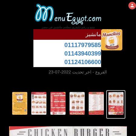
منيو و رقم دليفرى مطعم مانشيز فى مصر
مانشيز
01117979585
01143940399
01124106600
الفروع
- اخر تحديث 2022-07-23