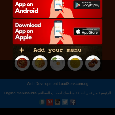
Web Development
LoadServ.com.eg
الرئيسية
من نحن
اضافة مطعمك
اصحاب المطاعم
menusaudia
English