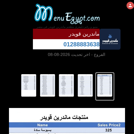
منيو و رقم دليفرى مطعم ماندرين قويدر فى مصر
ماندرين قويدر
01288883638
الفروع
- اخر تحديث 2026-08-08