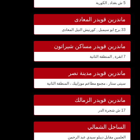
5 ش بغداد , الكوربة
ماندرين قويدر المعادى
33 برج ابو سيمبل , كورنيش النيل المعادى
ماندرين قويدر مساكن شيراتون
7 انقرة , المنطقة الثانية
ماندرين قويدر مدينة نصر
سيتى ستار ، مجمع مطاعم موزاييك ، المنطقة الثانية
ماندرين قويدر الزمالك
17 ش شجرة الدر
الساحل الشمالي
العلمين مقابل ديبلو سيدي عبد الرحمن