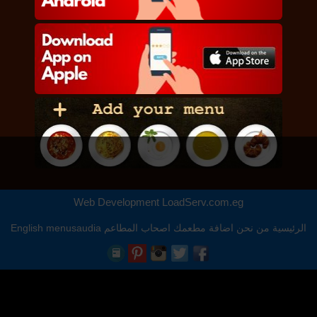
Web Development
LoadServ.com.eg
الرئيسية
من نحن
اضافة مطعمك
اصحاب المطاعم
menusaudia
English