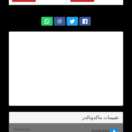
@
تقييمات ماكدونالدز
2024-06-23
Jovaneed