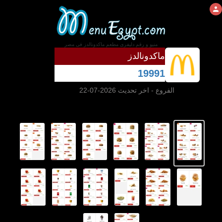
منيو و رقم دليفرى مطعم ماكدونالدز فى مصر
ماكدونالدز
19991
الفروع
- اخر تحديث 2026-07-22