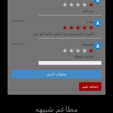
مو حلو
2023-06-07
مياده
الفرع حلو ومريح جدا واهم حاجه انو نيف
2022-12-07
Abdulla
Beef sucks
تعليقات اخرى
اضافة تقيم
مطاعم شبيهه