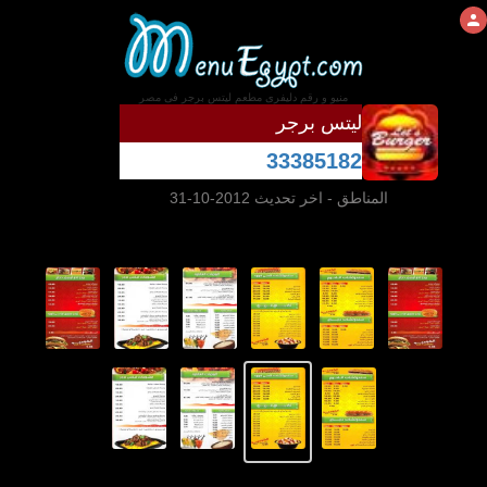
منيو و رقم دليفرى مطعم ليتس برجر فى مصر
ليتس برجر
33385182
المناطق
- اخر تحديث 2012-10-31