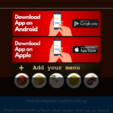
Web Development
LoadServ.com.eg
الرئيسية
من نحن
اضافة مطعمك
اصحاب المطاعم
menusaudia
English