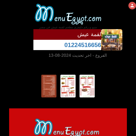
منيو و رقم دليفرى مطعم لقمة عيش فى مصر
لقمة عيش
01224516656
الفروع
- اخر تحديث 2024-08-13