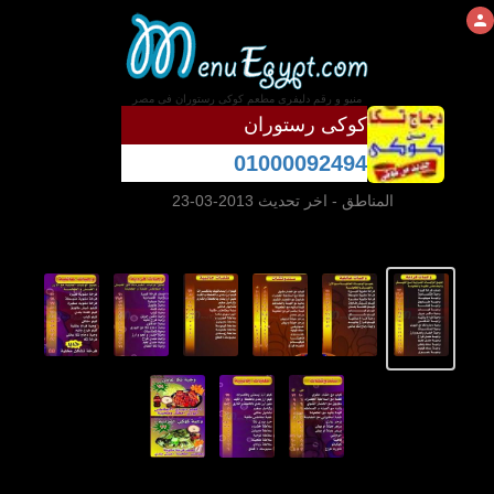
منيو و رقم دليفرى مطعم كوكى رستوران فى مصر
كوكى رستوران
01000092494
المناطق
- اخر تحديث 2013-03-23