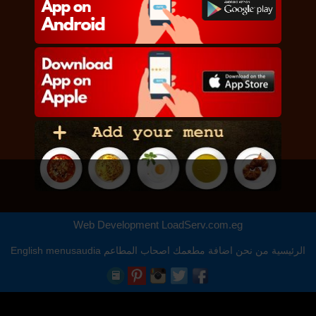
Web Development
LoadServ.com.eg
الرئيسية
من نحن
اضافة مطعمك
اصحاب المطاعم
menusaudia
English