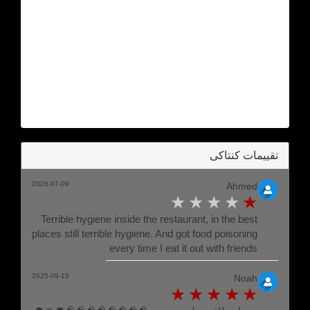
تقييمات كنتاكى
2026-07-09
Ahmed
Terrible hygiene inside the restaurant, in the best
places still terrible hygiene. And got food poisoning
every time I eat it out with friends
2025-09-15
Noah