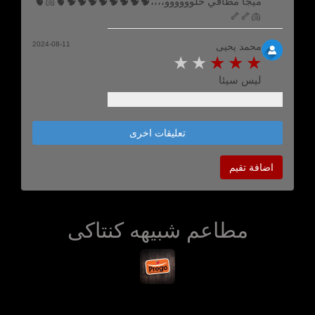
ميجا مطافي حلوووووو،،،،🧠🧠🧠🧠🧠🧠🧠🧠🫀🫁🫀
🫁🦴🦴
2024-08-11
محمد يحيى
ليس سيئا
تعليقات اخرى
اضافة تقيم
مطاعم شبيهه كنتاكى