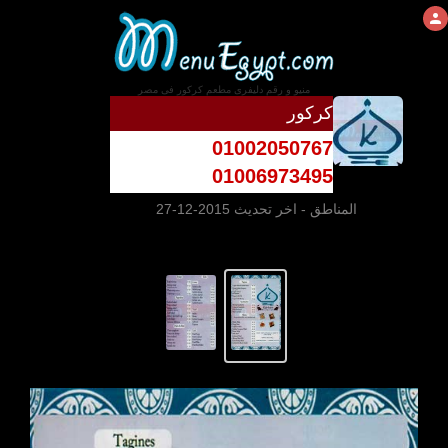
منيو و رقم دليفرى مطعم كركور فى مصر
كركور
01002050767
01006973495
المناطق
- اخر تحديث 2015-12-27