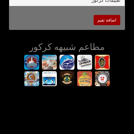
تقييمات كركور
اضافة تقيم
مطاعم شبيهه كركور