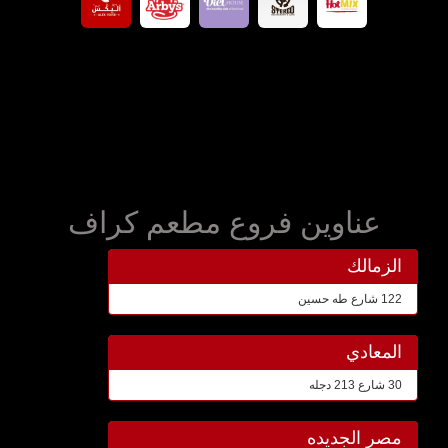
عناوين فروع مطعم كراف
الزمالك
122 شارع طه حسين
المعادي
30 شارع 213 دجله
مصر الجديده