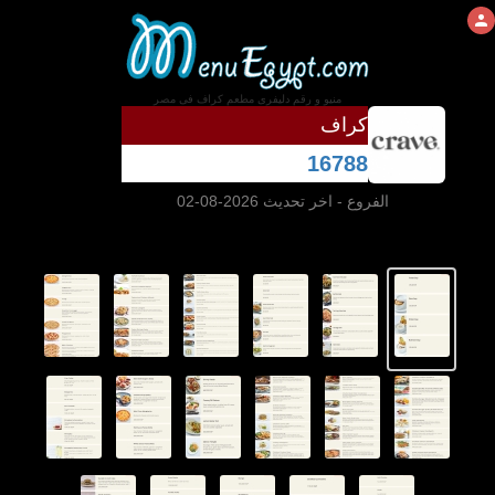
منيو و رقم دليفرى مطعم كراف فى مصر
كراف
16788
الفروع
- اخر تحديث 2026-08-02