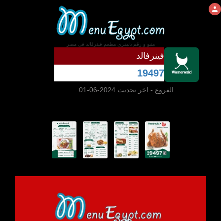
منيو و رقم دليفرى مطعم فينرفالد فى مصر
فينرفالد
19497
الفروع
- اخر تحديث 2024-06-01