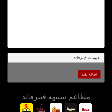
تقييمات فينرفالد
اضافة تقيم
مطاعم شبيهه فينرفالد