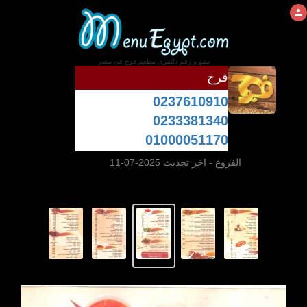
منيو و رقم دليفرى مطعم فرح فى مصر
فرح
0237610910
0233381340
01000051170
الفروع
- اخر تحديث 2025-07-11