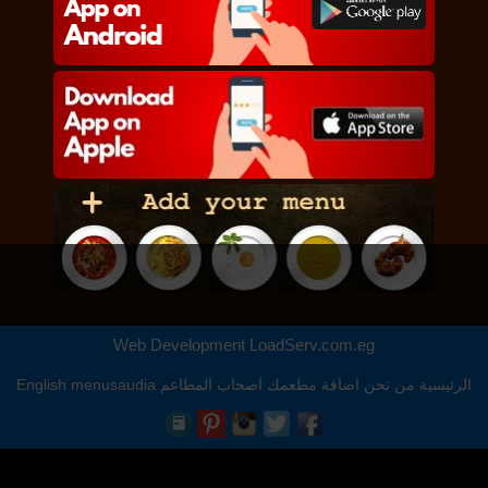
Web Development
LoadServ.com.eg
الرئيسية
من نحن
اضافة مطعمك
اصحاب المطاعم
menusaudia
English