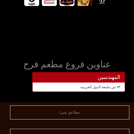
عناوين فروع مطعم فرح
المهندسين
٧٣ ش جامعة الدول العرببيه
مطاعم شبرا