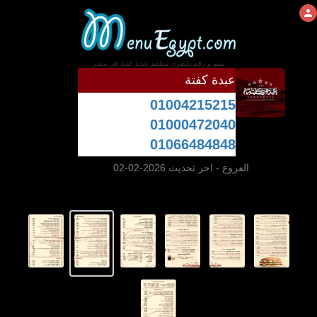
منيو و رقم دليفرى مطعم عبدة كفتة فى مصر
عبدة كفتة
01004215215
01000472040
01066484848
الفروع
- اخر تحديث 2026-02-02