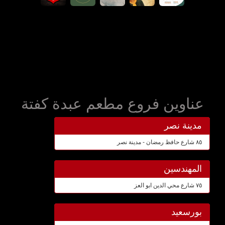
عناوين فروع مطعم عبدة كفتة
مدينة نصر
٨٥ شارع حافظ رمضان - مدينة نصر
المهندسين
٧٥ شارع محي الدين ابو العز
بورسعيد