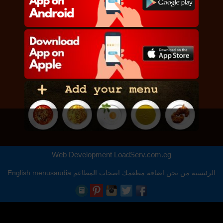
Web Development
LoadServ.com.eg
الرئيسية
من نحن
اضافة مطعمك
اصحاب المطاعم
menusaudia
English