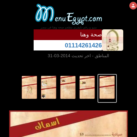
منيو و رقم دليفرى مطعم صحة وهنا فى مصر
صحة وهنا
01114261426
المناطق
- اخر تحديث 2014-03-31