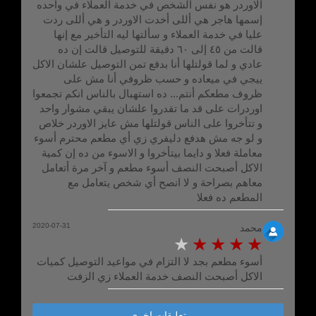
الاوردر هو نفس الشخص في خدمة العملاء في وآحده
إسمها هاجر هي أللى أخدت الاوردر و هي أللى ردت
عليا في خدمة العملاء و سألتها ليه التأخير مع إنها
قالت من ٤٥ إلى ٦٠ دقيقة للتوصيل قالت إن ده
عادي و لما قولتلها أنا بدفع تمن التوصيل علشان الاكل
ييجي في ميعاده و حسب ظروفي أنا مش على
ظروف مطعكم أنتم... ده استهبال بالناس انكم تجمعوا
اوردرات على قد ما تقدروا علشان يبقي مشوار واحد
و تتأخروا على الناس قولتلها مش عايز الاوردر خلاص
و لو جه مش هدفع دليفري زي أي مطعم محترم أسوء
معاملة فعلا و دايما بيتأخروا و الاسوء من ده إن كمية
الاكل أصبحت النصف أسوء مطعم و آخر مرة أتعامل
معاهم بصراحة و لا انصح أي شخص يتعامل مع
المطعم ده فعلا
2020-07-31
محمد
أسوء مطعم بجد لا التزام في مواعيد التوصيل كميات
الاكل أصبحت النصف خدمة العملاء زي الزفت
تعليقات اخرى