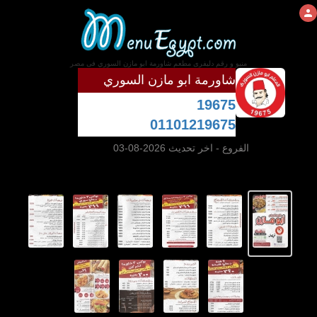
منيو و رقم دليفرى مطعم شاورمة ابو مازن السوري فى مصر
شاورمة ابو مازن السوري
19675
01101219675
الفروع
- اخر تحديث 2026-08-03