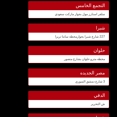
التجمع الخامس
سلفر استارز مول بجوار ماركت سعودي
شبرا
227 شارع شبرا بجوارمحطه سانتا تريزا
حلوان
محطه مترو حلوان بشارع منصور
مصر الجديده
3 شارع دمشق السوري
الدقي
ش التحرير