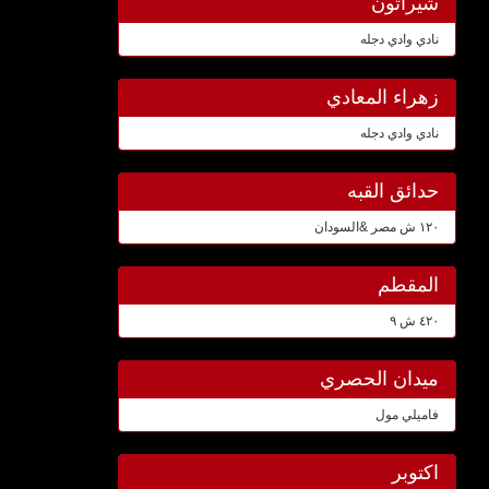
شيراتون
نادي وادي دجله
زهراء المعادي
نادي وادي دجله
حدائق القبه
١٢٠ ش مصر &السودان
المقطم
٤٢٠ ش ٩
ميدان الحصري
فاميلي مول
اكتوبر