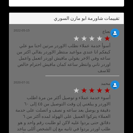
تقييمات شاورمة ابو مازن السوري
2022-05-15
نعناع
أسوأ خدمة عملاء نطلب الاوردر مرتين احنا مو علي
كيفكم انا عندي مواعيد منتظر الاوردر بقالي اكتر من
ساعه وفي الاخر يقولي مافيش اوردر اتعمل واعمل
اوردر تاني وانتظر ساعه كمان مافيش احترام خالص
للاسف
2020-07-31
محمد
أسوء خدمة عملاء و توصيل أكثر من مرة اطلب
الاوردر و يبلغني إن وقت التوصيل من ٤٥ إلى ٦٠
دقيقة و يوصل بعد ساعه و نصف و اتصلت على خدمة
العملاء يتركوا العميل على الهولد لمده أكثر من ٦
دقائق حتى يردوا عليه لاكن لو طلبت رقم واحد و هو
طلب اوردر يردوا في ثانيه مع إن الشخص أللى بياخد