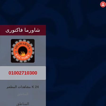
شاورما فاكتورى
01002710300
24 K مشاهدات المطعم
المناطق
المناطق