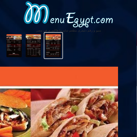
منيو و رقم دليفرى مطعم شاورما فاكتورى فى مصر