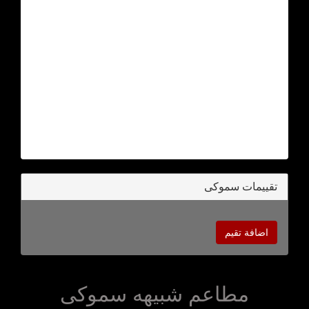
تقييمات سموكى
اضافة تقيم
مطاعم شبيهه سموكى