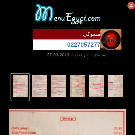
منيو و رقم دليفرى مطعم سموكى فى مصر
سموكى
0227057277
المناطق
- اخر تحديث 2013-03-21