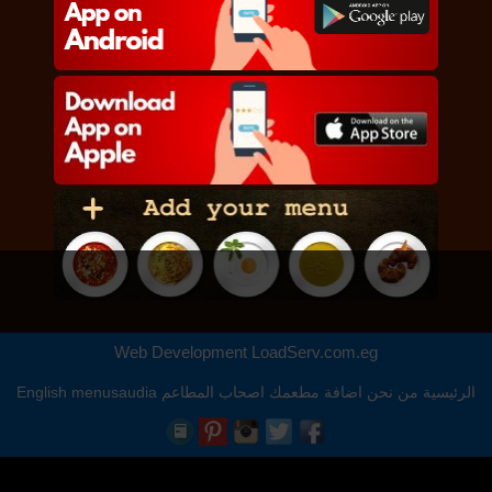
Web Development
LoadServ.com.eg
الرئيسية
من نحن
اضافة مطعمك
اصحاب المطاعم
menusaudia
English