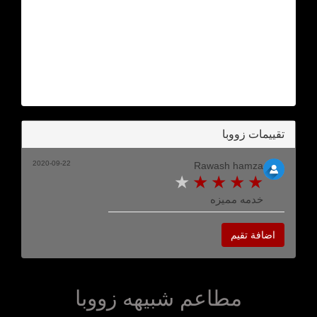
تقييمات زووبا
2020-09-22
Rawash hamza
خدمه مميزه
اضافة تقيم
مطاعم شبيهه زووبا