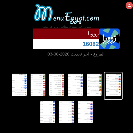
منيو و رقم دليفرى مطعم زووبا فى مصر
زووبا
16082
الفروع
- اخر تحديث 2026-08-03