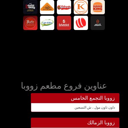
عناوين فروع مطعم زووبا
زووبا التجمع الخامس
داون تاون مول ، ش التسعين
زووبا الزمالك