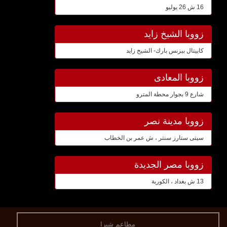
16 ش 26 يوليو
زووبا الشيخ زايد
كابيتال بيزنس بارك- الشيخ زايد
زووبا المعادى
شارع 9 بجوار محطة المترو
زووبا مدينة نصر
سيتى ستارز سنتر ، ش عمر بن الخطاب
زووبا مصر الجديدة
13 ش بغداد ، الكوربة
مطاعم شبرا