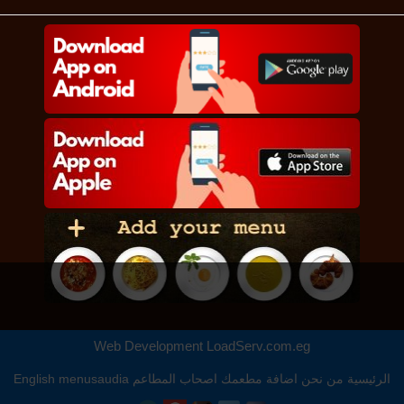
Web Development
LoadServ.com.eg
الرئيسية
من نحن
اضافة مطعمك
اصحاب المطاعم
menusaudia
English