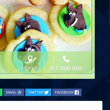
@
EMAIL
TWITTER
FACEBOOK