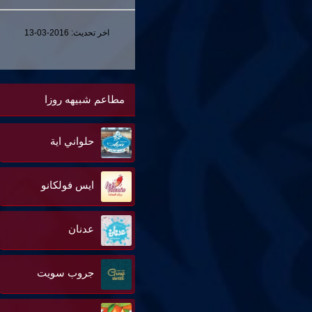
اخر تحديث:
2016-03-13
مطاعم شبيهه روزا
حلواني اية
ايس فولكانو
عدنان
جروب سويت