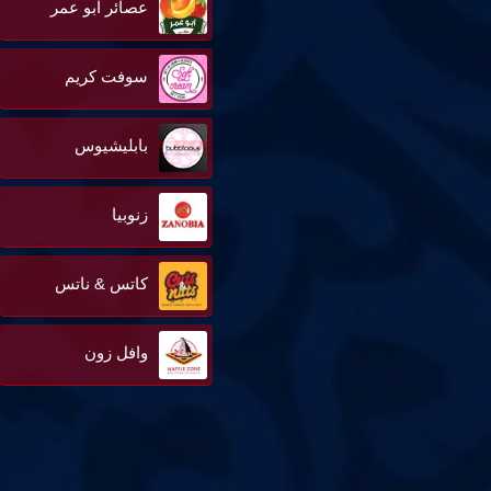
عصائر ابو عمر
سوفت كريم
بابليشيوس
زنوبيا
كاتس & ناتس
وافل زون