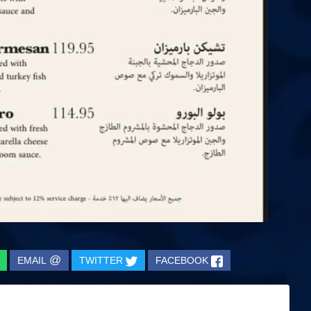
@
EMAIL
TWITTER
FACEBOOK