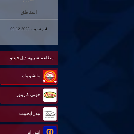
المناطق
اخر تحديث:
2023-12-09
مطاعم شبيهه ديل فينتو
مانشو وك
جونى كارينوز
تيدز ايجيبت
انتى انز