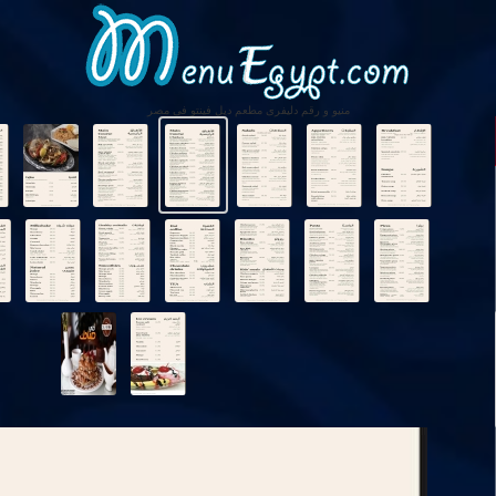
منيو و رقم دليفرى مطعم ديل فينتو فى مصر