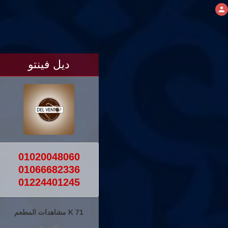
ديل فينتو
01020048060
01066682336
01224401245
71 K مشاهدات المطعم
الفروع