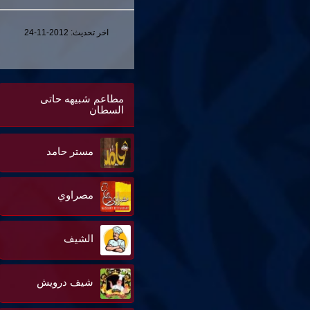
اخر تحديث:
2012-11-24
مطاعم شبيهه حاتى
السطان
مستر حامد
مصراوي
الشيف
شيف درويش