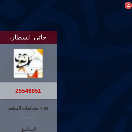
حاتى السطان
25546851
28 K مشاهدات المطعم
المناطق
المناطق