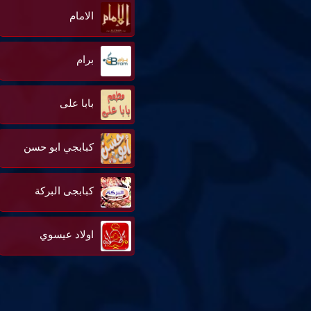
الامام
برام
بابا على
كبابجي ابو حسن
كبابجى البركة
اولاد عيسوي