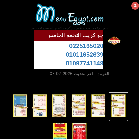
منيو و رقم دليفرى مطعم جو كريب التجمع الخامس فى مصر
جو كريب التجمع الخامس
0225165020
01011652639
01097741148
الفروع
- اخر تحديث 2026-07-07