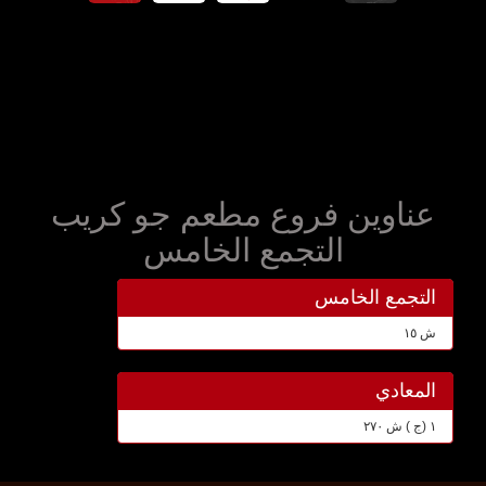
عناوين فروع مطعم جو كريب
التجمع الخامس
التجمع الخامس
ش ١٥
المعادي
١ (ج ) ش ٢٧٠