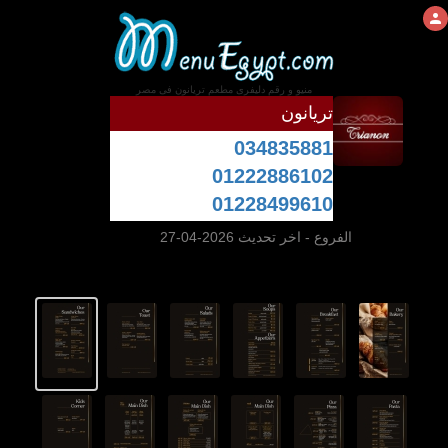
منيو و رقم دليفرى مطعم تريانون فى مصر
تريانون
034835881
01222886102
01228499610
الفروع
- اخر تحديث 2026-04-27