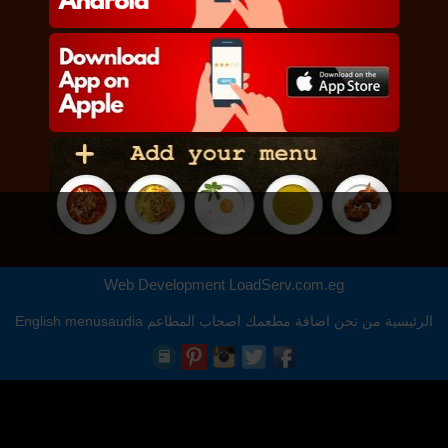
Web Development
LoadServ.com.eg
الرئيسية
من نحن
اضافة مطعمك
اصحاب المطاعم
menusaudia
English