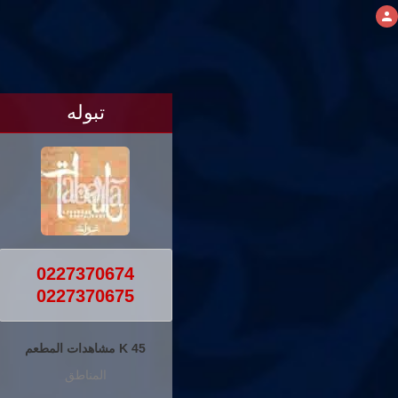
تبوله
0227370674
0227370675
45 K مشاهدات المطعم
المناطق