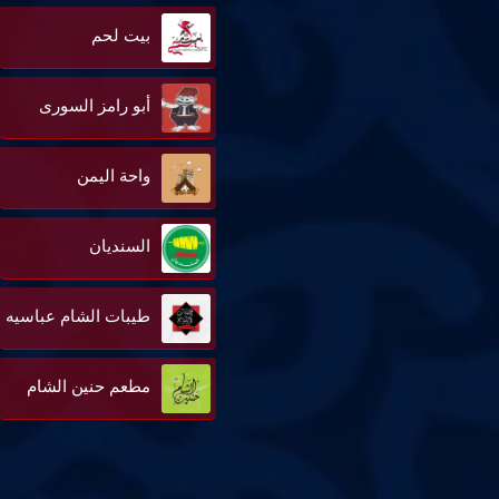
بيت لحم
أبو رامز السورى
واحة اليمن
السنديان
طيبات الشام عباسيه
مطعم حنين الشام