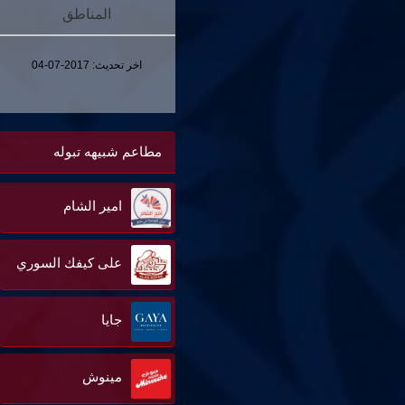
المناطق
اخر تحديث:
2017-07-04
مطاعم شبيهه تبوله
امير الشام
على كيفك السوري
جايا
مينوش