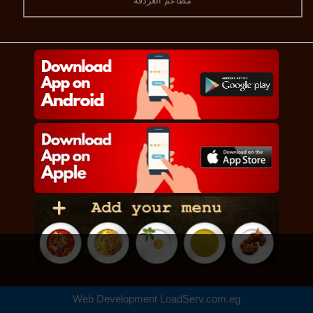
مطاعم الغردقه
Web Development
LoadServ.com.eg