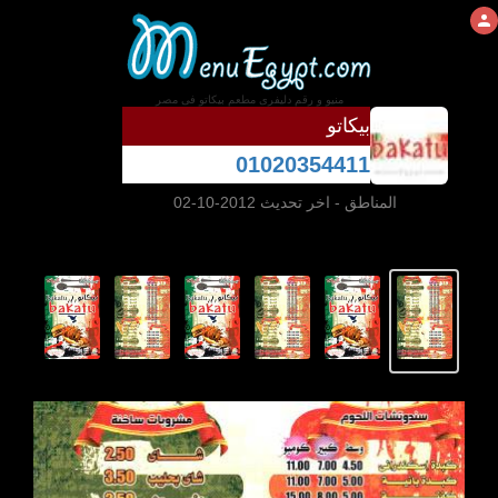
منيو و رقم دليفرى مطعم بيكاتو فى مصر
بيكاتو
01020354411
المناطق
- اخر تحديث 2012-10-02