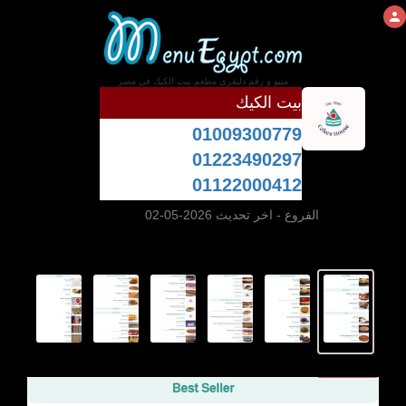
منيو و رقم دليفرى مطعم بيت الكيك فى مصر
بيت الكيك
01009300779
01223490297
01122000412
الفروع
- اخر تحديث 2026-05-02