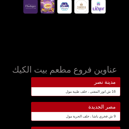
عناوين فروع مطعم بيت الكيك
مدينة نصر
16 ش انور المفتى ، خلف طيبة مول
مصر الجديدة
9 ش فخري باشا ، خلف الحرية مول