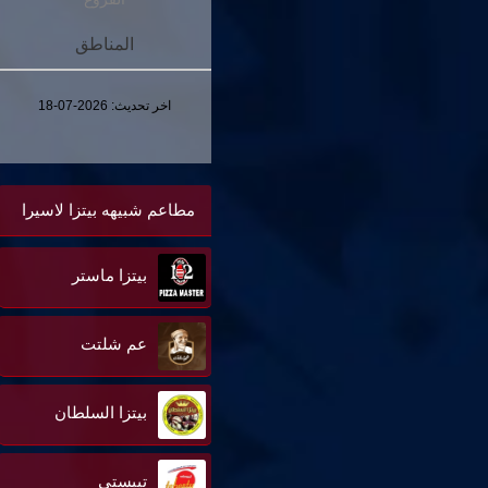
المناطق
اخر تحديث:
2026-07-18
مطاعم شبيهه بيتزا لاسيرا
بيتزا ماستر
عم شلتت
بيتزا السلطان
تيبستى