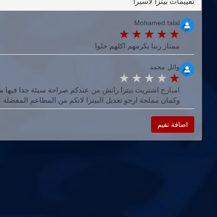
تقييمات بيتزا لاسيرا
Mohamed talal
ممتاز ربنا يكرمهم اكلهم حلوا
وائل محمد
امبارح اشتريت بيتزا رانش من عندكم صراحة سيئة جدا فيها م
وكمان مملحة ارجو تعديل البيتزا لانكم من المطاعم المفضله 
اضافة تقيم