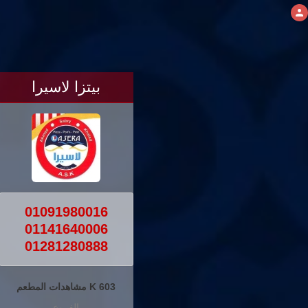
بيتزا لاسيرا
01091980016
01141640006
01281280888
603 K مشاهدات المطعم
الفروع