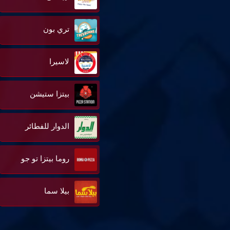
تري بون
لاسيرا
بيتزا ستيشن
الدوار للفطائر
روما بيتزا تو جو
بيلا سما