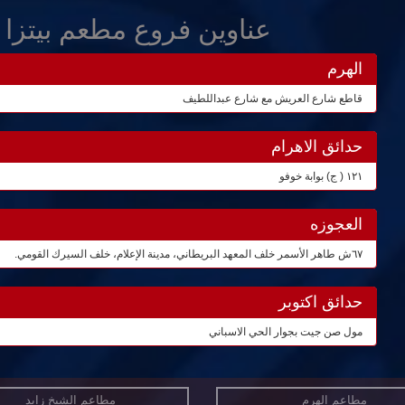
عناوين فروع مطعم بيتزا ل
الهرم
قاطع شارع العريش مع شارع عبداللطيف
حدائق الاهرام
١٢١ ( ج) بوابة خوفو
العجوزه
٦٧ش طاهر الأسمر خلف المعهد البريطاني، مدينة الإعلام، خلف السيرك القومي.
حدائق اكتوبر
مول صن جيت بجوار الحي الاسباني
مطاعم الهرم
مطاعم الشيخ زايد