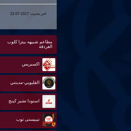
اخر تحديث:
2017-07-22
مطاعم شبيهه بيتزا كلوب
الغردقة
اكسبريس
القليوبي-مدينتي
استودا تشيز كينج
تيبيستى توب