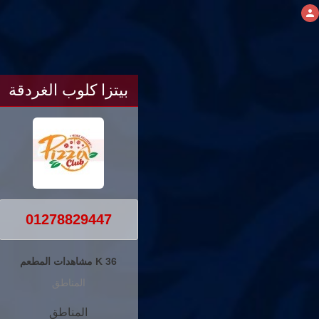
بيتزا كلوب الغردقة
01278829447
36 K مشاهدات المطعم
المناطق
المناطق