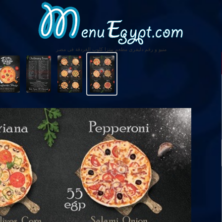
منيو و رقم دليفرى مطعم بيتزا كلوب الغردقة فى مصر